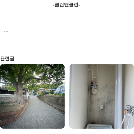
-클린앤클린-
관련글