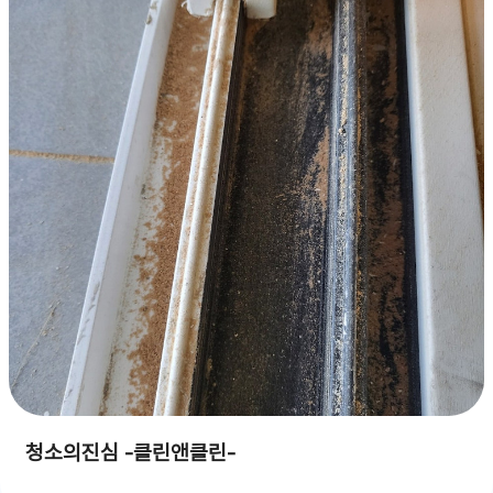
청소의진심 -클린앤클린-