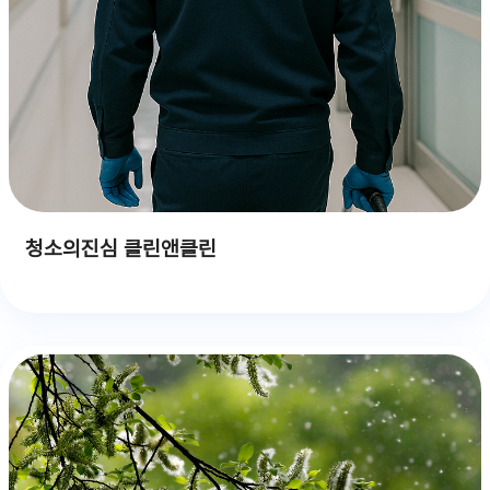
청소의진심 클린앤클린