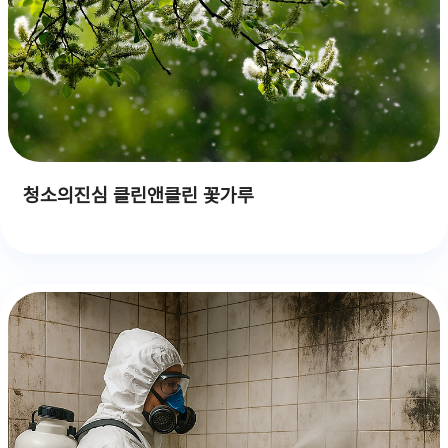
청소의진심 클린앤클린 꽃가루