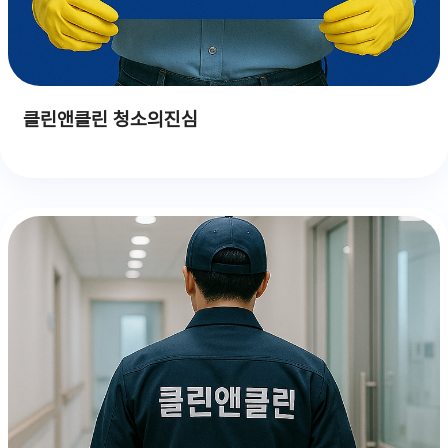
클린앤클린 청소의진심