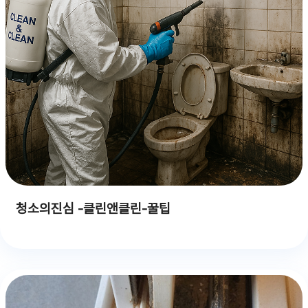
청소의진심 -클린앤클린-꿀팁