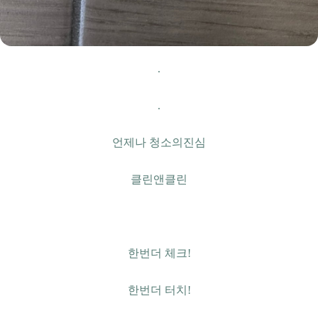
.
.
언제나 청소의진심
클린앤클린
한번더 체크!
한번더 터치!