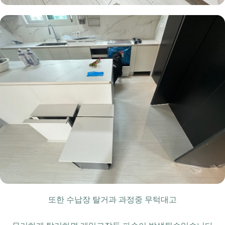
또한 수납장 탈거과 과정중 무턱대고