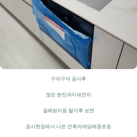
구석구석 공사후
많은 분진과미세먼지
걸레받이등 탈거후 보면
공사현장에서 나온 건축자재담배꽁초등