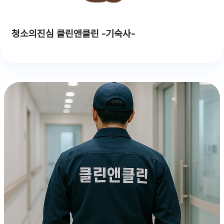
청소의진심 클린앤클린 -기숙사-