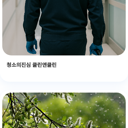
청소의진심 클린앤클린