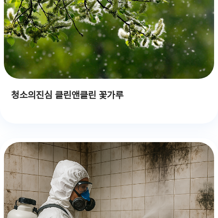
청소의진심 클린앤클린 꽃가루