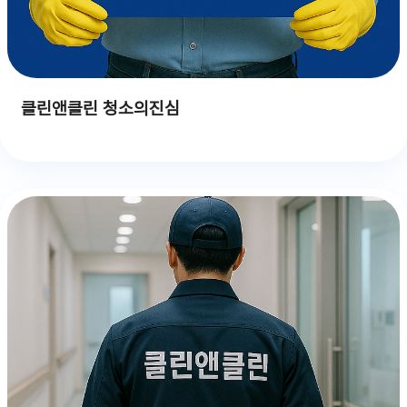
클린앤클린 청소의진심