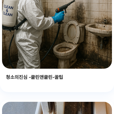
청소의진심 -클린앤클린-꿀팁