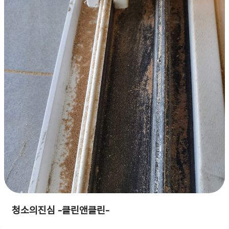
청소의진심 -클린앤클린-