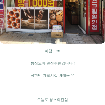
아참 !!!!!!
빵집오빠 완전추천입니다 !
꼭한번 가보시길 바래용 ^^
오늘도 청소의진심