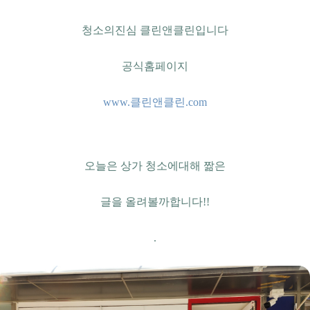
청소의진심 클린앤클린입니다
공식홈페이지
www.클린앤클린.com
오늘은 상가 청소에대해 짦은
글을 올려볼까합니다!!
.