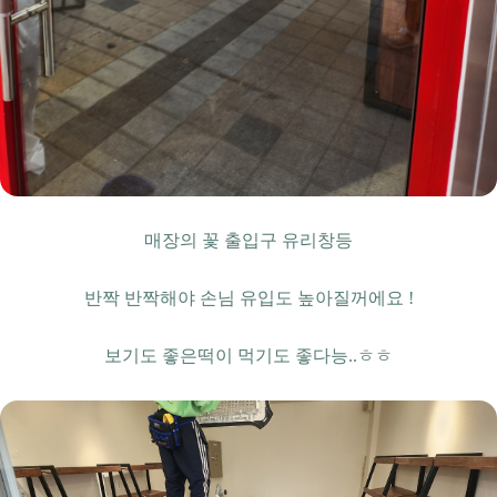
매장의 꽃 출입구 유리창등
반짝 반짝해야 손님 유입도 높아질꺼에요 !
보기도 좋은떡이 먹기도 좋다능..ㅎㅎ