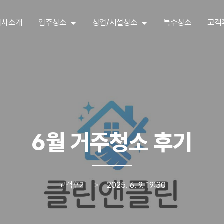
회사소개
입주청소
상업/시설청소
특수청소
고객
6월 거주청소 후기
고객후기
2025. 6. 9. 19:30
>